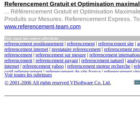
Referencement Gratuit et Optimisation maxima
... Référencement Gratuit et Optimisation Maximale d
Produits sur Mesures. Referencement Express. Top 
www.referencement-team.com
Voir aussi nos autres sélections
referencement positionnement
|
referencement
|
referencement site
|
a
referencement internet
|
prestataire referencement
|
referencement pro
referencement
|
referencement sur mesure
|
referencement internation
referencement
|
referencement payant
|
referencement naturel
|
analys
internet
|
referencement yahoo
|
referencement moteur recherche
|
re
outil referencement
|
referencement de site france
|
referencement site
Voir toutes les rubriques
campagne de referencement
|
logiciel de referencement
|
referenceme
© 2001-2006 All rights reserved VISoftware Co. Ltd.
referencement allemand
|
referencement aux resultat
|
apprentissage 
methodologie referencement
|
referencement nantes
|
referencement s
web
|
referencement publicitaire
|
referencement usa
|
plateforme ref
expert referencement
|
referencement site web
|
referencement effica
du referencement
|
expertise referencement
|
service de referencemen
msn
|
veille referencement
|
reussir referencement
|
essentiel referen
referencement
|
referencement e commerce
|
referencement professio
referencement anglais
|
referencement robots.txt
|
referencement recr
technologie referencement
|
forum referencement
|
guide du referenc
logiciel de referencement professionnel
|
referencement quebec
|
refe
referencement site dynamique
|
partenaire referencement
|
referencem