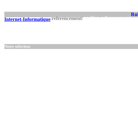
Ru
position referencement
referencement/
Internet-Informatique
/
Notre sélection