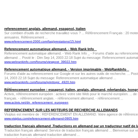
referencement anglais, allemand, espagnol, italien
Sur combien d'outils de recherche travaillez-vous ? ... Référencement Français : 20 mot
annuaires. Référencement ...
www.referencement-2000.com/faq/prestations/15.html
Referencement automatique allemand. - Web Rank Info _
Referencement automatique allemand. - Web Rank Info _ - Forums d'aide au referenceme
allemand ... Posté le : Dim Sep 14, 2003 22:18 Sujet du message: Referencement automati
www.webrankinfo.com/forums/viewpost_39022.htm
Referencement automatique allemand. - Version imprimable - WebRankInfo _
Forums d'aide au referencement sur Google et sur les autres outils de recherche. ... Po
14, 2003 22:18 Sujet du message: Referencement automatique allemand ...
www.webrankinfo.com/forums/printtopic_4920.htm
Référencement européen : espagnol, italien, anglais, allemand, néerlandais, hongro
Activis, référencement européen : activez votre site Web pour le marché européen. ... 
français. - référencement anglais. - référencement allemand. - référencement ...
www.activis.net/dn_referencement_europeen
REFERENCEMENT SUR LES MOTEURS DE RECHERCHE ALLEMANDS
Visiplus est membre de : REFERENCEMENT EN ALLEMAND. Votre agence de référencement mu
www.visiplus.com/referencement-allemand-0905.htm
traduction francais allemand .Traductions en allemand par un traducteur natif de
Traduction français allemand :Service de traduction français allemand ... Bienvenue sur v
traduction francais allemand traduction allemand ...