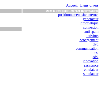
Accueil
|
Liens-divers
Dans la catégorie Internet-Informatique
positionnement site internet
generateur
informatique
connexion
anti spam
antivirus
hebergement
dvd
communication
test
adsl
innovation
assistance
emulateur
simulateur