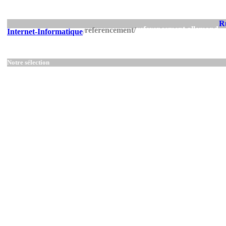
R
referencement allemand
referencement/
Internet-Informatique
/
Notre sélection