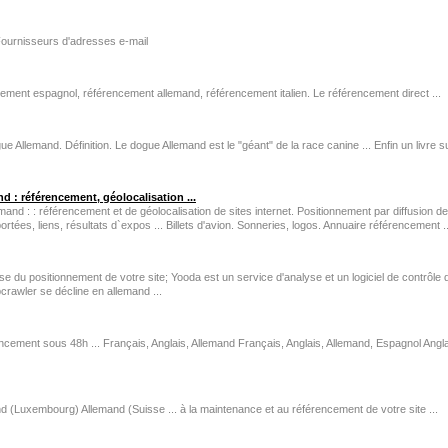
ournisseurs d'adresses e-mail
cement espagnol, référencement allemand, référencement italien. Le référencement direct ...
ue Allemand. Définition. Le dogue Allemand est le "géant" de la race canine ... Enfin un livre 
: référencement, géolocalisation ...
and : : référencement et de géolocalisation de sites internet. Positionnement par diffusion
ortées, liens, résultats d`expos ... Billets d'avion. Sonneries, logos. Annuaire référencement ..
yse du positionnement de votre site; Yooda est un service d'analyse et un logiciel de contrôle
crawler se décline en allemand ...
ncement sous 48h ... Français, Anglais, Allemand Français, Anglais, Allemand, Espagnol Angl
and (Luxembourg) Allemand (Suisse ... à la maintenance et au référencement de votre site ...