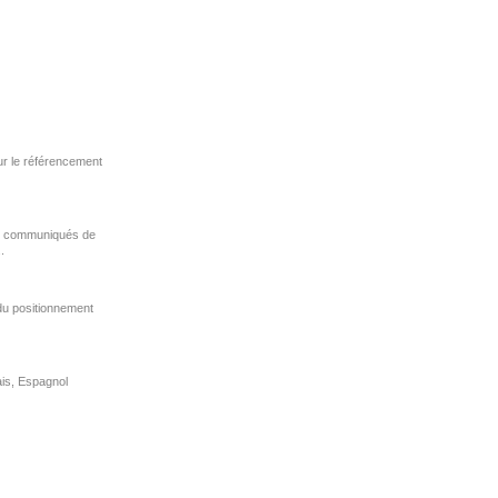
sur le référencement
 de communiqués de
.
 du positionnement
ais, Espagnol