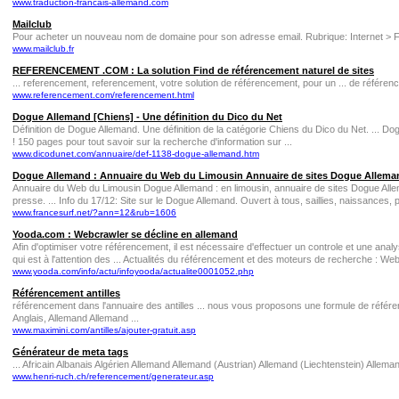
www.traduction-francais-allemand.com
Mailclub
Pour acheter un nouveau nom de domaine pour son adresse email. Rubrique: Internet > F
www.mailclub.fr
REFERENCEMENT .COM : La solution Find de référencement naturel de sites
... referencement, referencement, votre solution de référencement, pour un ... de référen
www.referencement.com/referencement.html
Dogue Allemand [Chiens] - Une définition du Dico du Net
Définition de Dogue Allemand. Une définition de la catégorie Chiens du Dico du Net. ... Dog
! 150 pages pour tout savoir sur la recherche d'information sur ...
www.dicodunet.com/annuaire/def-1138-dogue-allemand.htm
Dogue Allemand : Annuaire du Web du Limousin Annuaire de sites Dogue Allemand 
Annuaire du Web du Limousin Dogue Allemand : en limousin, annuaire de sites Dogue Allem
presse. ... Info du 17/12: Site sur le Dogue Allemand. Ouvert à tous, saillies, naissances, p
www.francesurf.net/?ann=12&rub=1606
Yooda.com : Webcrawler se décline en allemand
Afin d'optimiser votre référencement, il est nécessaire d'effectuer un controle et une anal
qui est à l'attention des ... Actualités du référencement et des moteurs de recherche : Web
www.yooda.com/info/actu/infoyooda/actualite0001052.php
Référencement antilles
référencement dans l'annuaire des antilles ... nous vous proposons une formule de référe
Anglais, Allemand Allemand ...
www.maximini.com/antilles/ajouter-gratuit.asp
Générateur de meta tags
... Africain Albanais Algérien Allemand Allemand (Austrian) Allemand (Liechtenstein) Allem
www.henri-ruch.ch/referencement/generateur.asp