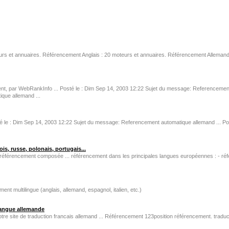
eurs et annuaires. Référencement Anglais : 20 moteurs et annuaires. Référencement Allemand
nt, par WebRankInfo ... Posté le : Dim Sep 14, 2003 12:22 Sujet du message: Referencemen
que allemand ...
sté le : Dim Sep 14, 2003 12:22 Sujet du message: Referencement automatique allemand ... Po
is, russe, polonais, portugais...
de référencement composée ... référencement dans les principales langues européennes : - r
ltilingue (anglais, allemand, espagnol, italien, etc.)
 langue allemande
otre site de traduction francais allemand ... Référencement 123position référencement. tradu