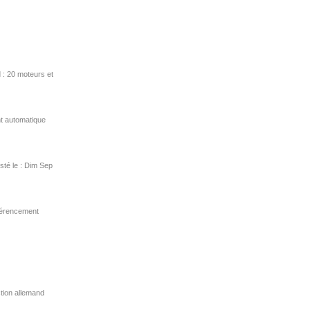
 : 20 moteurs et
t automatique
sté le : Dim Sep
éférencement
ction allemand